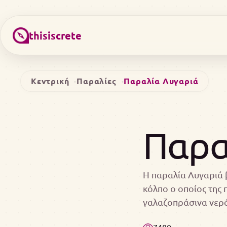
thisiscrete
Κεντρική
Παραλίες
Παραλία Λυγαριά
Παρα
H παραλία Λυγαριά β
κόλπο ο οποίος της 
γαλαζοπράσινα νερά