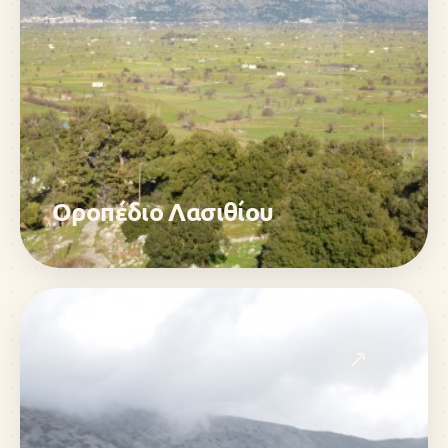
Οροπέδιο Λασιθίου
↗