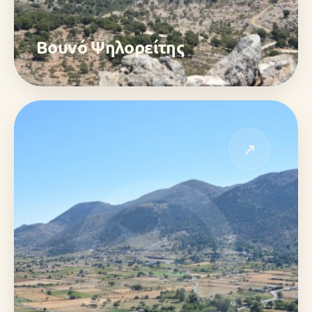
Βουνό Ψηλορείτης
↗