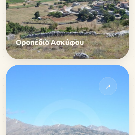
Οροπέδιο Ασκύφου
↗