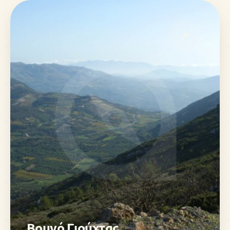
↗
Βουνό Γιούχτας