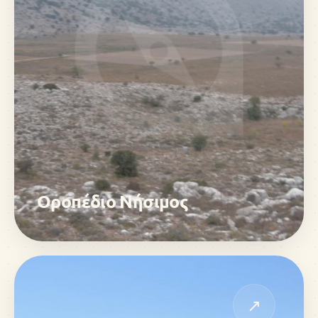
Οροπέδιο Νήσιμος
↗