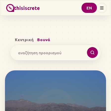
thisiscrete
EN
Κεντρική
Βουνά