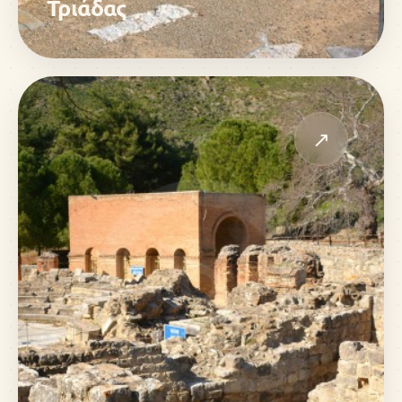
Τριάδας
↗