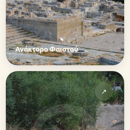
Ανάκτορο Φαιστού
↗