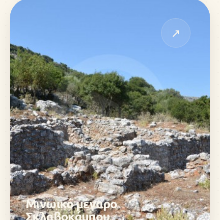
↗
Μινωικό μέγαρο
Σκλαβοκάμπου