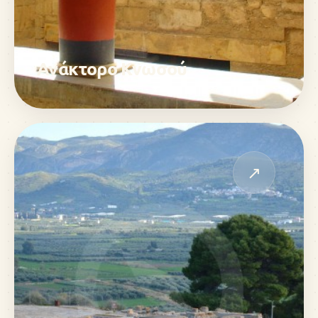
Ανάκτορο Κνωσού
↗