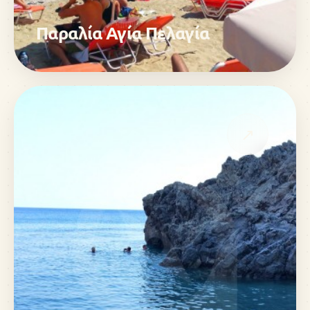
Παραλία Αγία Πελαγία
↗