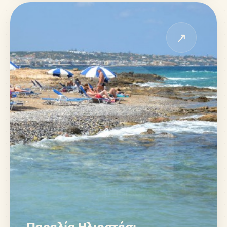
↗
Παραλία Ηλιοστάσι