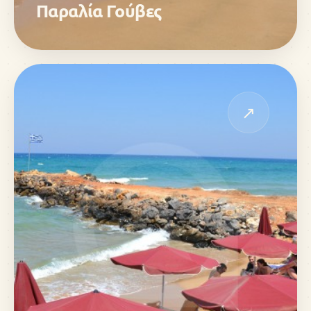
Παραλία Γούβες
↗