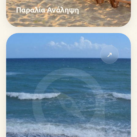
Παραλία Ανάληψη
↗