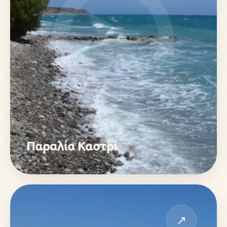
Παραλία Καστρί
↗