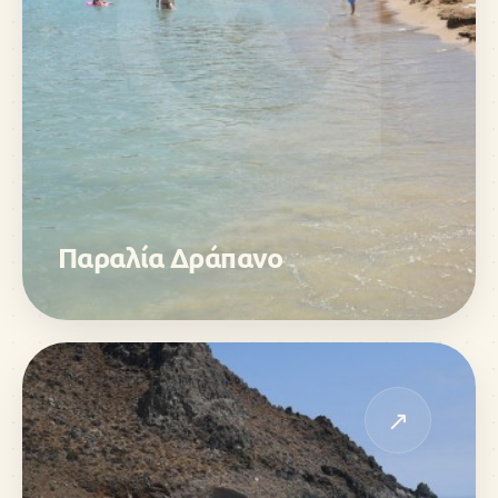
Παραλία Δράπανο
↗