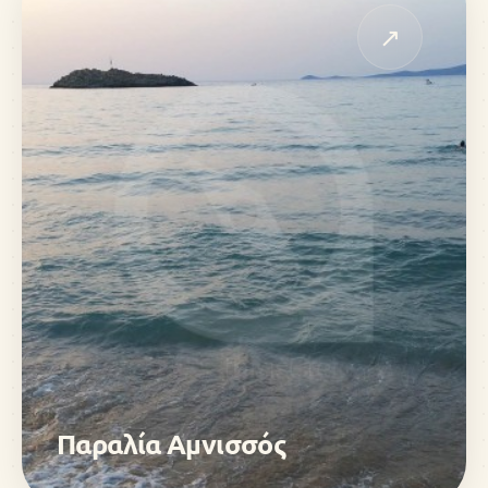
↗
Παραλία Αμνισσός