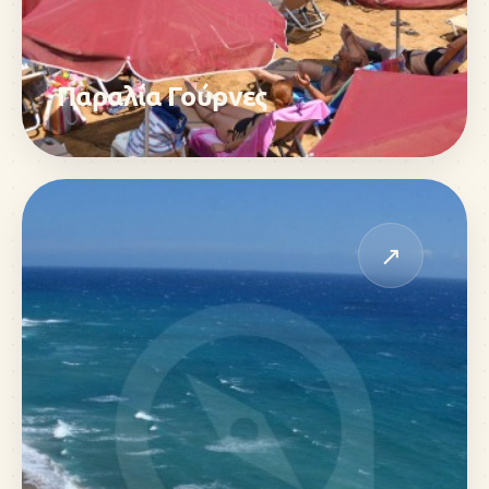
Παραλία Γούρνες
↗