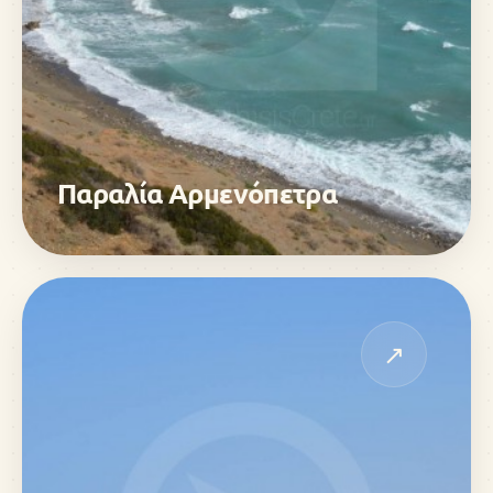
Παραλία Αρμενόπετρα
↗