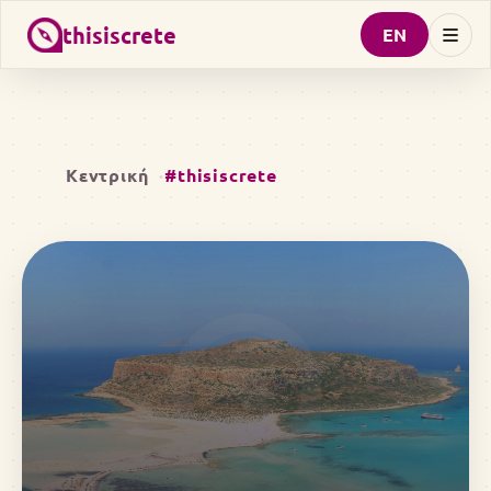
thisiscrete
EN
Κεντρική
#thisiscrete