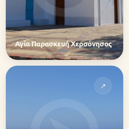
Αγία Παρασκευή Χερσόνησος
↗