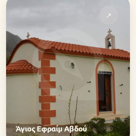
↗
Άγιος Εφραίμ Αβδού