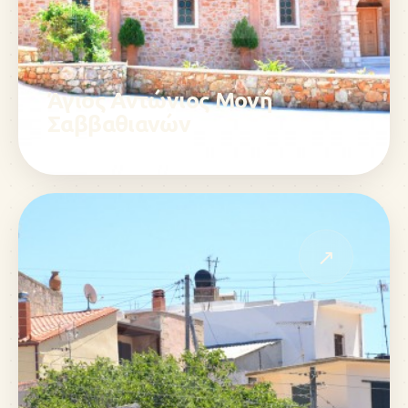
Άγιος Αντώνιος Μονή
Σαββαθιανών
↗