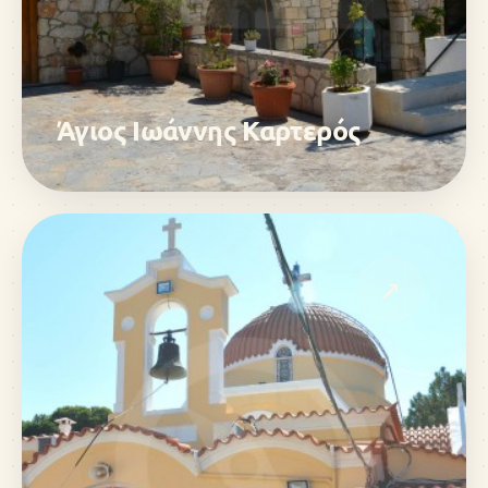
Άγιος Ιωάννης Καρτερός
↗