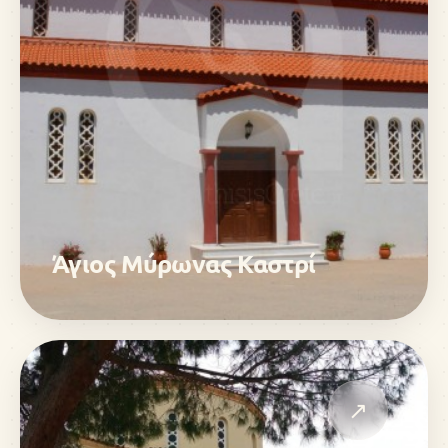
Άγιος Μύρωνας Καστρί
↗