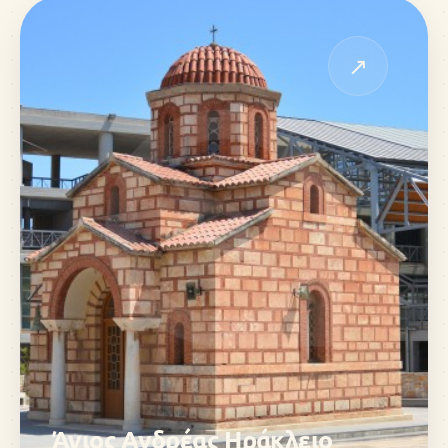
↗
Άγιος Ανδρέας Ηράκλειο