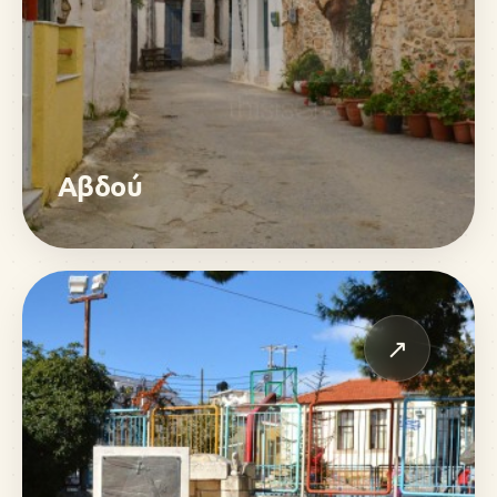
Αβδού
↗