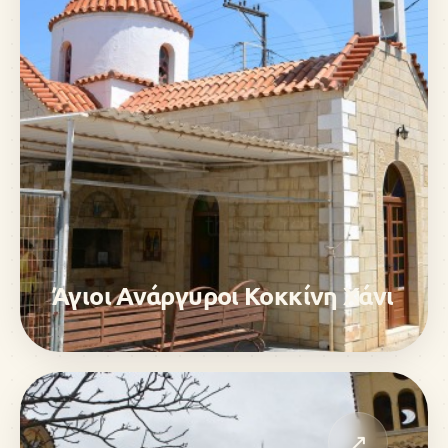
Άγιοι Ανάργυροι Κοκκίνη Χάνι
↗