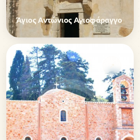
Άγιος Αντώνιος Αγιοφάραγγο
↗