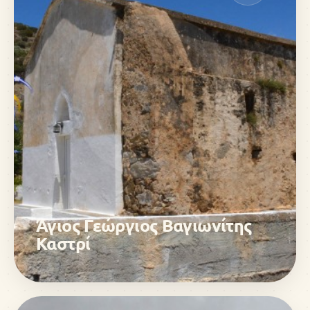
Άγιος Γεώργιος Βαγιωνίτης
Καστρί