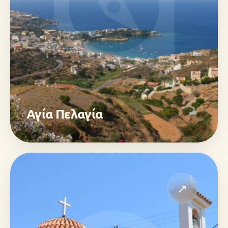
Αγία Πελαγία
↗