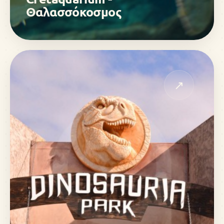
Θαλασσόκοσμος
↗