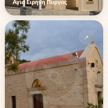
Αγία Ειρήνη Πύργος
↗