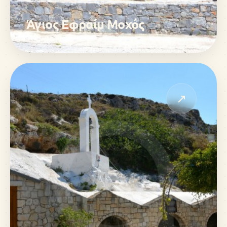
Άγιος Εφραίμ Μοχός
↗