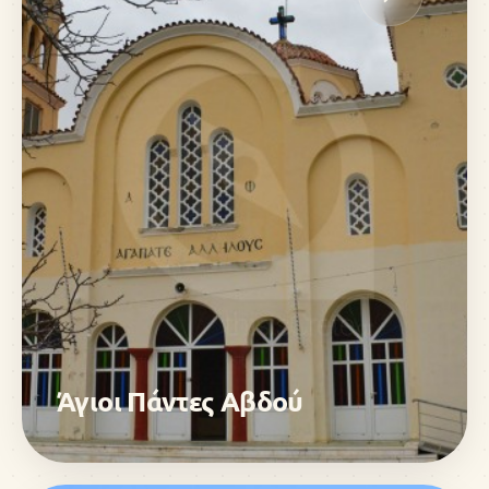
Άγιοι Πάντες Αβδού