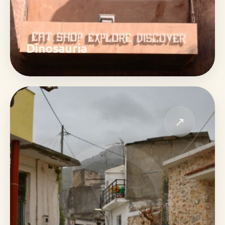
Dinosauria
↗