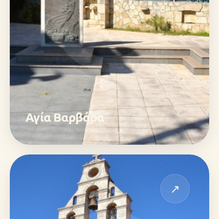
Αγία Βαρβάρα
↗