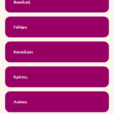
Βασιλική
Γαλίφα
Κατσιδώνι
Κρότος
Λούκια