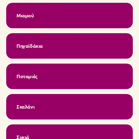
Μιαμού
Πηγαϊδάκια
Ποταμιές
Σκαλάνι
Συκιά