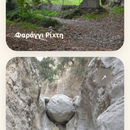
Φαράγγι Ρίχτη
↗