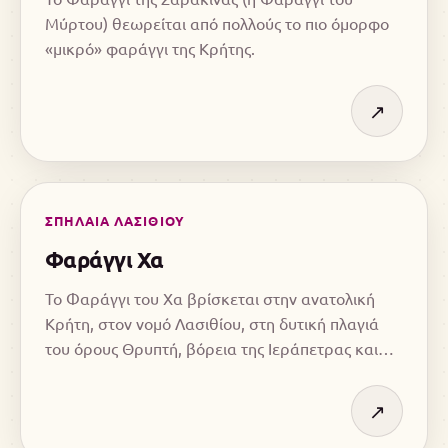
Μύρτου) θεωρείται από πολλούς το πιο όμορφο
«μικρό» φαράγγι της Κρήτης.
↗
ΣΠΗΛΑΙΑ ΛΑΣΙΘΙΟΥ
Φαράγγι Χα
Το Φαράγγι του Χα βρίσκεται στην ανατολική
Κρήτη, στον νομό Λασιθίου, στη δυτική πλαγιά
του όρους Θρυπτή, βόρεια της Ιεράπετρας και
κοντά στα χωριά Κάτω Χωριό και Μοναστηράκι.
↗