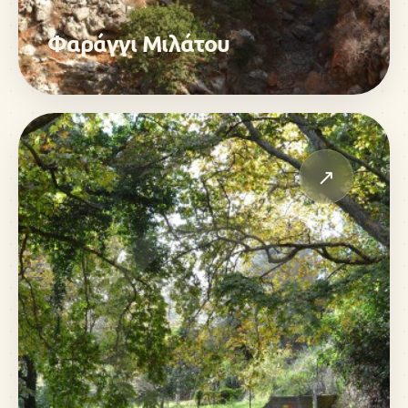
Φαράγγι Μιλάτου
↗