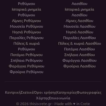
Ρεθύμνου
Λασιθίου
Ιστορικά μνημεία
Ιστορικά μνημεία
Ρεθύμνου
Λασιθίου
Λίμνες Ρεθύμνου
Λίμνες Λασιθίου
Μουσεία Ρεθύμνου
Μουσεία Λασιθίου
Νησιά Ρεθύμνου
Νησιά Λασιθίου
Παραλίες Ρεθύμνου
Παραλίες Λασιθίου
Πόλεις & χωριά
Πόλεις & χωριά Λασιθίου
Ρεθύμνου
Ποτάμια Λασιθίου
Ποτάμια Ρεθύμνου
Σπήλαια Λασιθίου
Σπήλαια Ρεθύμνου
Φαράγγια Λασιθίου
Φαράγγια Ρεθύμνου
Φρούρια Λασιθίου
Φρούρια Ρεθύμνου
Κεντρική
Σχετικά
Όροι χρήσης
Κατηγορίες
Φωτογραφίες
Χάρτης
Επικοινωνία
© 2026
thisiscrete.gr
· Made with ♥ in Crete