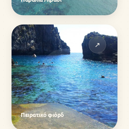
↗
Πειρατικό φιόρδ