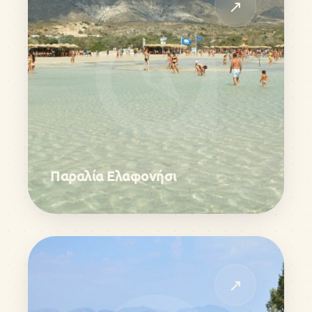
↗
Παραλία Ελαφονήσι
↗