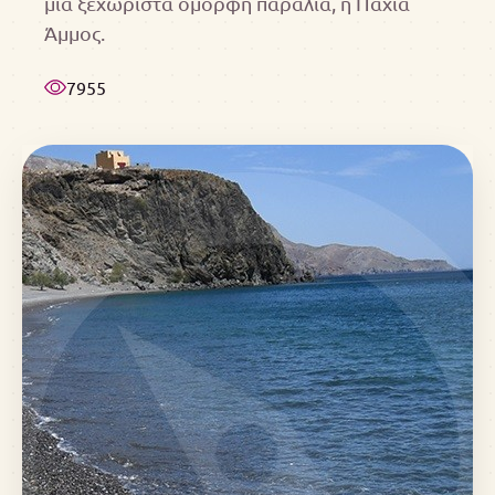
μια ξεχωριστά όμορφη παραλία, η Παχιά
Άμμος.
7955