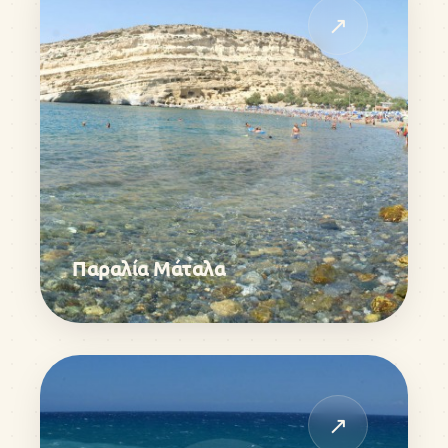
↗
Παραλία Μάταλα
↗