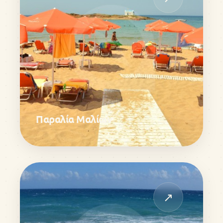
Παραλία Μαλίων
↗