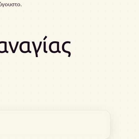
ύγουστο.
αναγίας