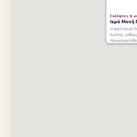
Εκκλησιες & μ
Ιερά Μονή 
Η Ιερά Μονή Πα
Κρήτης, καθώς
πανοραμική θέ