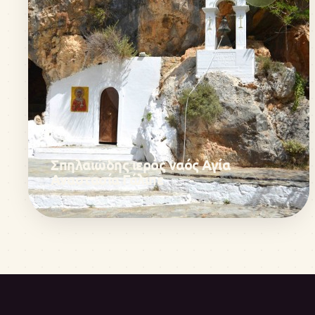
Σπηλαιώδης ιερός ναός Αγία
Αναστασία Γάλιπε