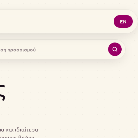
EN
ς
α και ιδιαίτερα
όκρημνο βράχο