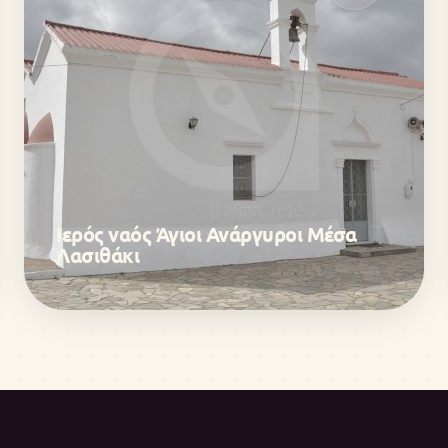
Ιερός ναός Άγιοι Ανάργυροι Μέσα
Λασιθάκι