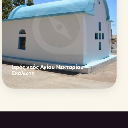
Ιερός ναός Αγίου Νεκταρίου
Σκαλωτή