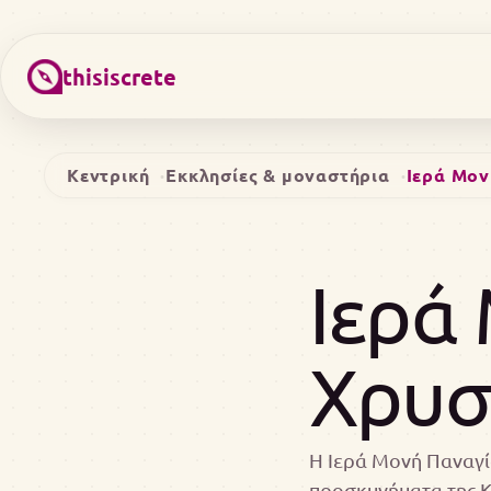
thisiscrete
Κεντρική
Εκκλησίες & μοναστήρια
Ιερά Μον
Ιερά
Χρυσ
Η Ιερά Μονή Παναγία
προσκυνήματα της Κ