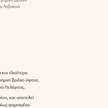
ου Λιβυκού
 και ιδιαίτερα
κρημνο βράχο ύψους
ού Πελάγους.
ίου, και αποτελεί
μίως φημισμένο