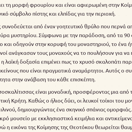
χει τη μορφή φρουρίου και είναι αφιερωμένη στην Κοί
κό σύμβολο πίστης και ελπίδας για την περιοχή.
 συνοδεύεται από έναν γοητευτικό θρύλο που περνά από
αύρα μυστηρίου. Σύμφωνα με την παράδοση, από τα 90 
ο και οδηγούν στην κορυφή του μοναστηριού, το ένα ή
ανοί ανάγκασαν τους μοναχούς να το πουλήσουν για να
η λαϊκή δοξασία επιμένει πως το χρυσό σκαλοπάτι παρα
εκείνους που είναι πραγματικά αναμάρτητοι. Αυτός ο σ
τητα στην ανάβαση του κάθε επισκέπτη.
οσκαλίτισσας είναι μοναδική, προσφέροντας μια από τ
υτική Κρήτη. Καθώς ο ήλιος δύει, οι λευκοί τοίχοι του 
ιλινού, δημιουργώντας ένα σκηνικό σπάνιας ομορφιάς. 
ικρό μουσείο με εκκλησιαστικά κειμήλια και αντικείμεν
νώ η εικόνα της Κοίμησης της Θεοτόκου θεωρείται θαυ