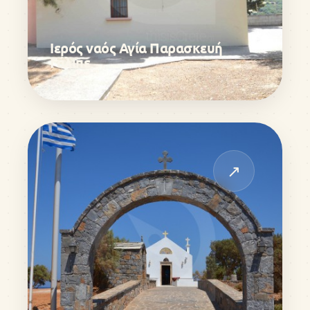
Ιερός ναός Αγία Παρασκευή
Γάλιπε
↗