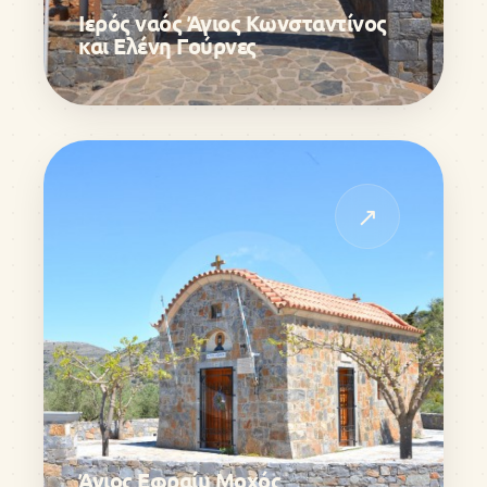
Ιερός ναός Άγιος Κωνσταντίνος
και Ελένη Γούρνες
↗
Άγιος Εφραίμ Μοχός