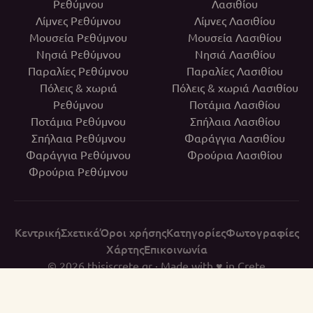
Ρεθύμνου
Λασιθίου
Λίμνες Ρεθύμνου
Λίμνες Λασιθίου
Μουσεία Ρεθύμνου
Μουσεία Λασιθίου
Νησιά Ρεθύμνου
Νησιά Λασιθίου
Παραλίες Ρεθύμνου
Παραλίες Λασιθίου
Πόλεις & χωριά
Πόλεις & χωριά Λασιθίου
Ρεθύμνου
Ποτάμια Λασιθίου
Ποτάμια Ρεθύμνου
Σπήλαια Λασιθίου
Σπήλαια Ρεθύμνου
Φαράγγια Λασιθίου
Φαράγγια Ρεθύμνου
Φρούρια Λασιθίου
Φρούρια Ρεθύμνου
Κεντρική
Σχετικά
Όροι χρήσης
Κατηγορίες
Φωτογραφίες
Χάρτης
Επικοινωνία
© 2026
thisiscrete.gr
· Made with ♥ in Crete