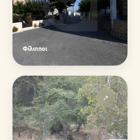
Φίλιπποι
↗