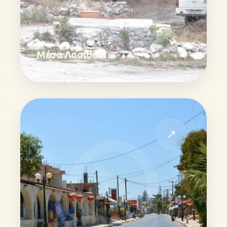
Μέσα Λασιθάκι
↗