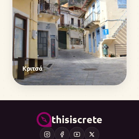
Κριτσά
thisiscrete