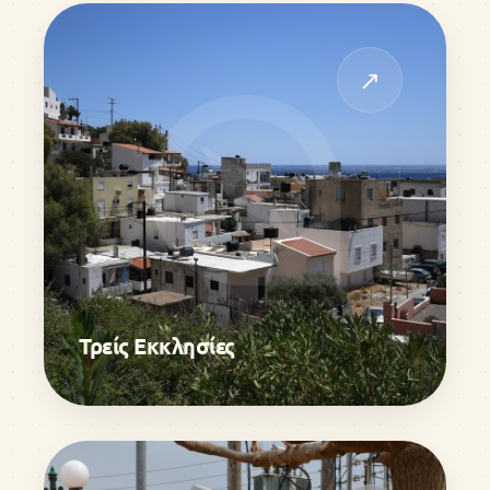
↗
Τρείς Εκκλησίες