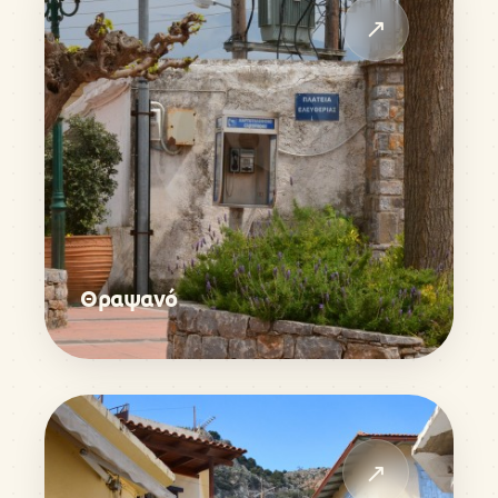
↗
Θραψανό
↗