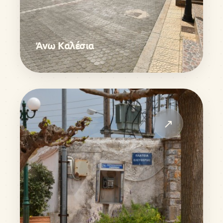
Άνω Καλέσια
↗