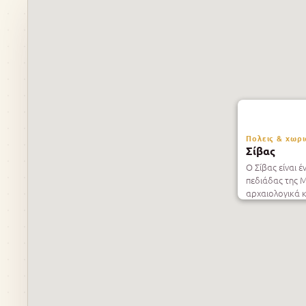
Πολεις & χωρι
Σίβας
Ο Σίβας είναι 
πεδιάδας της Μ
αρχαιολογικά 