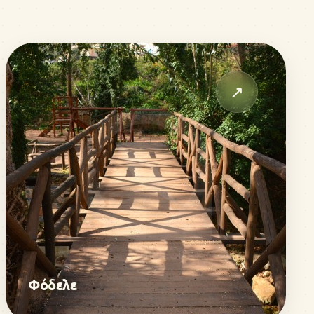
↗
Φόδελε