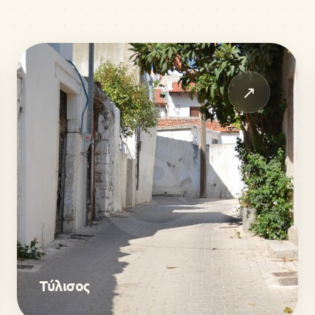
↗
Τύλισος