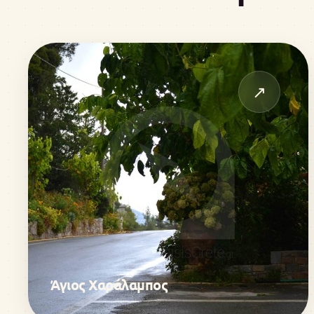
↗
Άγιος Χαράλαμπος