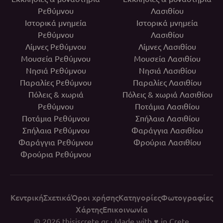
Ρεθύμνου
Λασιθίου
Ιστορικά μνημεία
Ιστορικά μνημεία
Ρεθύμνου
Λασιθίου
Λίμνες Ρεθύμνου
Λίμνες Λασιθίου
Μουσεία Ρεθύμνου
Μουσεία Λασιθίου
Νησιά Ρεθύμνου
Νησιά Λασιθίου
Παραλίες Ρεθύμνου
Παραλίες Λασιθίου
Πόλεις & χωριά
Πόλεις & χωριά Λασιθίου
Ρεθύμνου
Ποτάμια Λασιθίου
Ποτάμια Ρεθύμνου
Σπήλαια Λασιθίου
Σπήλαια Ρεθύμνου
Φαράγγια Λασιθίου
Φαράγγια Ρεθύμνου
Φρούρια Λασιθίου
Φρούρια Ρεθύμνου
Κεντρική
Σχετικά
Όροι χρήσης
Κατηγορίες
Φωτογραφίες
Χάρτης
Επικοινωνία
© 2026
thisiscrete.gr
· Made with ♥ in Crete