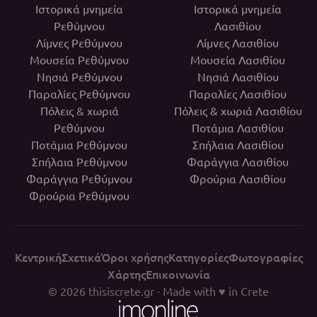
Ιστορικά μνημεία
Ιστορικά μνημεία
Ρεθύμνου
Λασιθίου
Λίμνες Ρεθύμνου
Λίμνες Λασιθίου
Μουσεία Ρεθύμνου
Μουσεία Λασιθίου
Νησιά Ρεθύμνου
Νησιά Λασιθίου
Παραλίες Ρεθύμνου
Παραλίες Λασιθίου
Πόλεις & χωριά
Πόλεις & χωριά Λασιθίου
Ρεθύμνου
Ποτάμια Λασιθίου
Ποτάμια Ρεθύμνου
Σπήλαια Λασιθίου
Σπήλαια Ρεθύμνου
Φαράγγια Λασιθίου
Φαράγγια Ρεθύμνου
Φρούρια Λασιθίου
Φρούρια Ρεθύμνου
Κεντρική
Σχετικά
Όροι χρήσης
Κατηγορίες
Φωτογραφίες
Χάρτης
Επικοινωνία
© 2026
thisiscrete.gr
· Made with ♥ in Crete