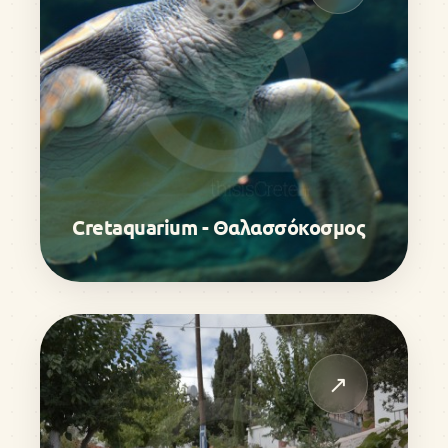
Cretaquarium - Θαλασσόκοσμος
↗