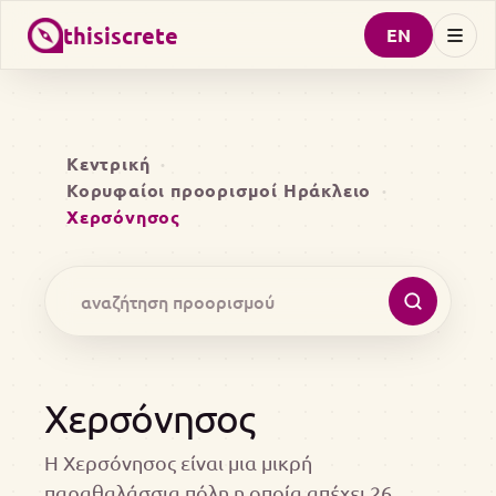
thisiscrete
EN
Κεντρική
Κορυφαίοι προορισμοί Ηράκλειο
Χερσόνησος
Χερσόνησος
Η Χερσόνησος είναι μια μικρή
παραθαλάσσια πόλη η οποία απέχει 26