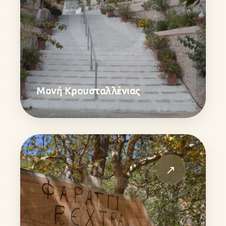
Μονή Κρουσταλλένιας
↗