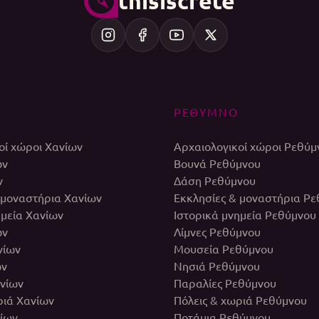
thisiscrete
ΡΕΘΥΜΝΟ
οί χώροι Χανίων
Αρχαιολογικοί χώροι Ρεθύμ
ων
Βουνά Ρεθύμνου
ν
Δάση Ρεθύμνου
 μοναστήρια Χανίων
Εκκλησίες & μοναστήρια Ρ
ημεία Χανίων
Ιστορικά μνημεία Ρεθύμνου
ων
Λίμνες Ρεθύμνου
νίων
Μουσεία Ρεθύμνου
ων
Νησιά Ρεθύμνου
νίων
Παραλίες Ρεθύμνου
ριά Χανίων
Πόλεις & χωριά Ρεθύμνου
ίων
Ποτάμια Ρεθύμνου