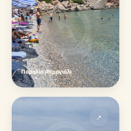
↗
Παραλία Ακρογιάλι
↗