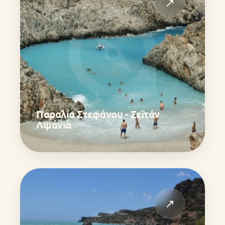
↗
Παραλία Στεφάνου - Σεϊτάν
Λιμάνια
↗