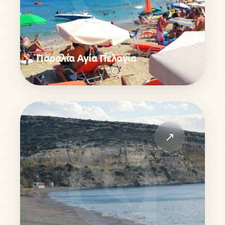
Παραλία Αγία Πελαγία
↗