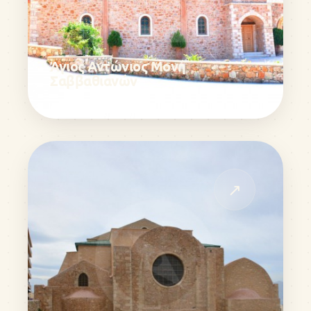
Άγιος Αντώνιος Μονή
Σαββαθιανών
↗