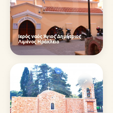
Ιερός ναός Άγιος Δημήτριος
Λιμένος Ηράκλειο
↗