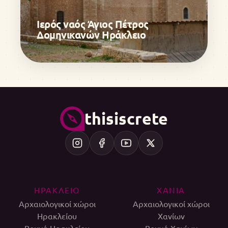
Ιερός ναός Άγιος Πέτρος
Δομηνικανών Ηράκλειο
thisiscrete
ΗΡΑΚΛΕΙΟ
ΧΑΝΙΑ
Αρχαιολογικοί χώροι
Αρχαιολογικοί χώροι
Ηρακλείου
Χανίων
Βουνά Ηρακλείου
Βουνά Χανίων