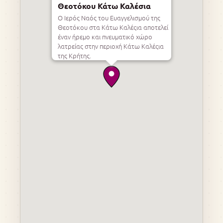
Θεοτόκου Κάτω Καλέσια
Ο Ιερός Ναός του Ευαγγελισμού της
Θεοτόκου στα Κάτω Καλέςια αποτελεί
έναν ήρεμο και πνευματικό χώρο
λατρείας στην περιοχή Κάτω Καλέςια
της Κρήτης.