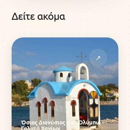
Δείτε ακόμα
↗
Όσιος Διονύσιος ο εν Ολύμπω
Γαλατά Χανίων