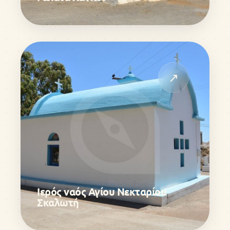
↗
Ιερός ναός Αγίου Νεκταρίου
Σκαλωτή