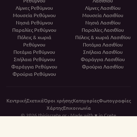
Ρεθύμνου
Λασιθίου
Λίμνες Ρεθύμνου
Λίμνες Λασιθίου
Μουσεία Ρεθύμνου
Μουσεία Λασιθίου
Νησιά Ρεθύμνου
Νησιά Λασιθίου
Παραλίες Ρεθύμνου
Παραλίες Λασιθίου
Πόλεις & χωριά
Πόλεις & χωριά Λασιθίου
Ρεθύμνου
Ποτάμια Λασιθίου
Ποτάμια Ρεθύμνου
Σπήλαια Λασιθίου
Σπήλαια Ρεθύμνου
Φαράγγια Λασιθίου
Φαράγγια Ρεθύμνου
Φρούρια Λασιθίου
Φρούρια Ρεθύμνου
Κεντρική
Σχετικά
Όροι χρήσης
Κατηγορίες
Φωτογραφίες
Χάρτης
Επικοινωνία
© 2026
thisiscrete.gr
· Made with ♥ in Crete