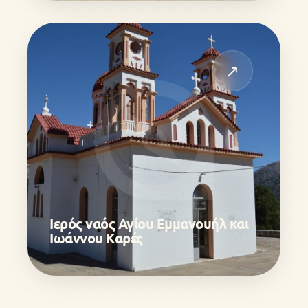
↗
Ιερός ναός Αγίου Εμμανουήλ και
Ιωάννου Καρές