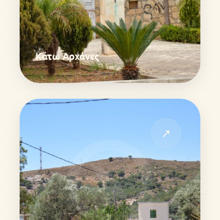
Κάτω Αρχάνες
↗