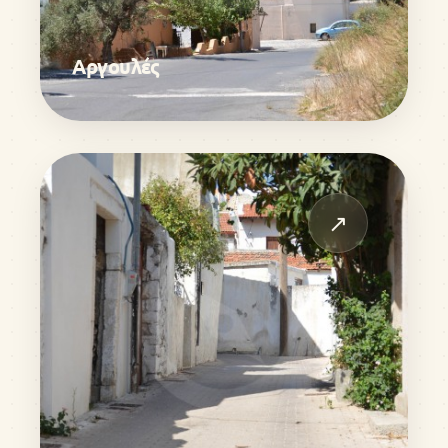
Αργουλές
↗