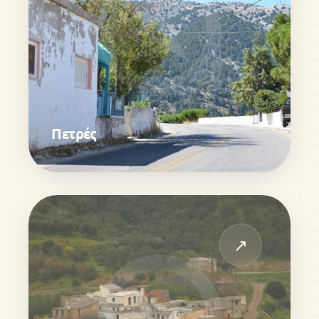
Πετρές
↗