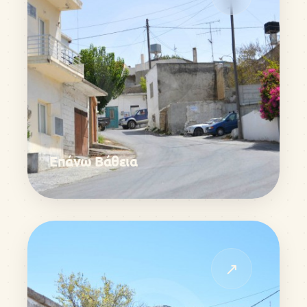
Επάνω Βάθεια
↗