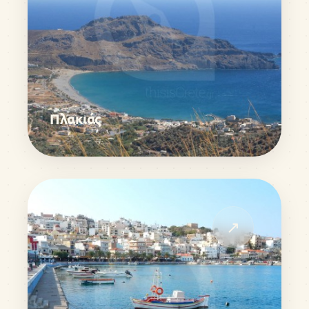
Πλακιάς
↗