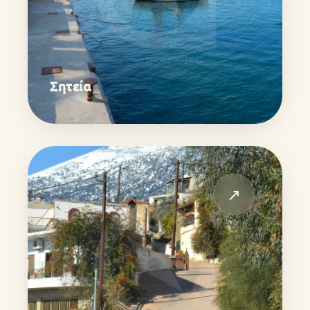
Σητεία
↗