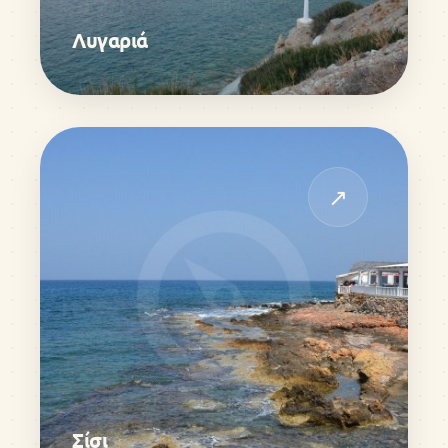
Λυγαριά
↗
Σίσι