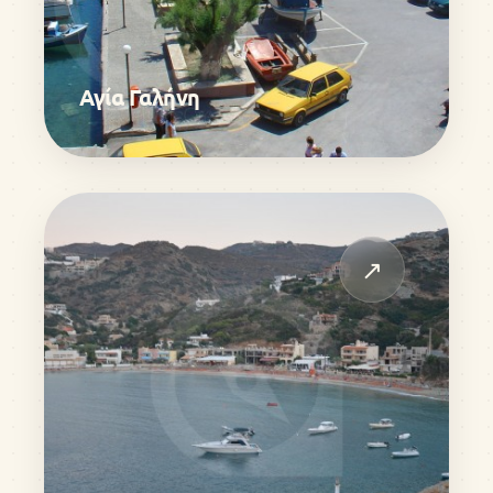
Αγία Γαλήνη
↗