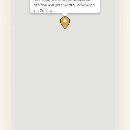
περίπου 450 μέτρων στην ενδοχώρα
της Σητείας.