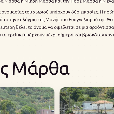
έρα Μάρθα ή Μικρή Μάρθα και την Πόδε Μάρθα ή Μεγ
ς ονομασίας του χωριού υπάρχουν δύο εικασίες. Η πρώ
ό το την καλόγρια της Μονής του Ευαγγελισμού της Θε
δεύτερη θέλει το όνομα να οφείλεται σε μία αρχόντισσα
 τα ερείπια υπάρχουν μέχρι σήμερα και βρισκόταν κον
ς Μάρθα