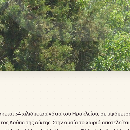
κεται 54 χιλιόμετρα νότια του Ηρακλείου, σε υψόμετρ
ς Κούπα της Δίκτης. Στην ουσία το χωριό αποτελείτα