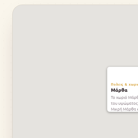
Πολεις & χωρι
Μάρθα
Το χωριό Μάρθ
του υψώματος 
Μικρή Μάρθα κ