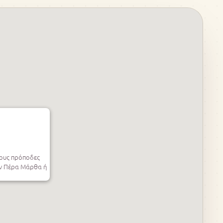
τους πρόποδες
ην Πέρα Μάρθα ή