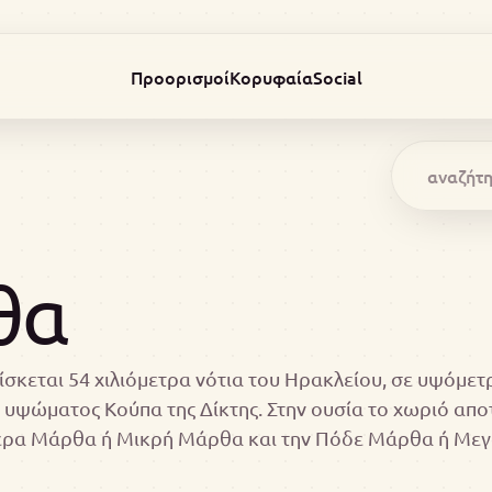
Προορισμοί
Κορυφαία
Social
θα
σκεται 54 χιλιόμετρα νότια του Ηρακλείου, σε υψόμε
 υψώματος Κούπα της Δίκτης. Στην ουσία το χωριό απο
Πέρα Μάρθα ή Μικρή Μάρθα και την Πόδε Μάρθα ή Με