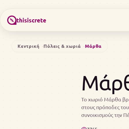
thisiscrete
Κεντρική
Πόλεις & χωριά
Μάρθα
Μάρ
Το χωριό Μάρθα βρί
στους πρόποδες του
συνοικισμούς την 