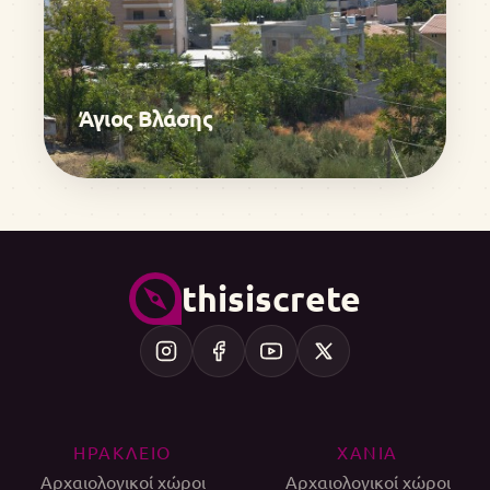
Άγιος Βλάσης
thisiscrete
ΗΡΑΚΛΕΙΟ
ΧΑΝΙΑ
Αρχαιολογικοί χώροι
Αρχαιολογικοί χώροι