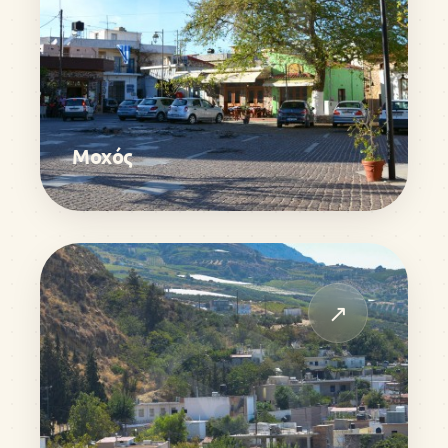
Μοχός
↗