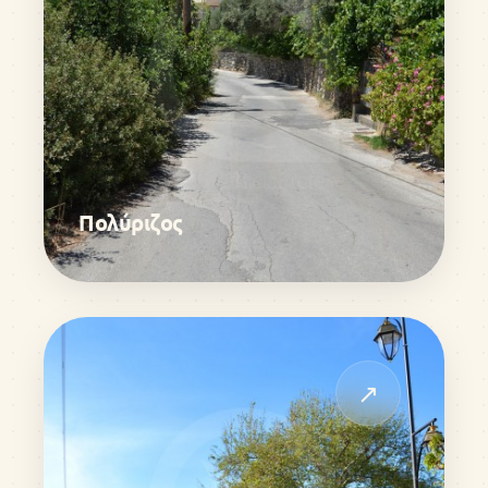
Πολύριζος
↗