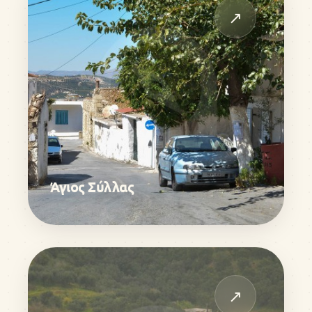
↗
Άγιος Σύλλας
↗