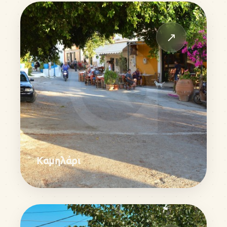
↗
Καμηλάρι