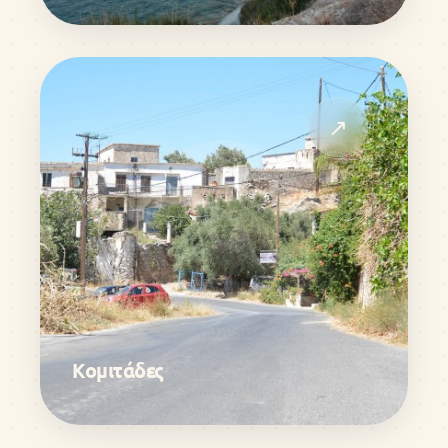
↗
Κομιτάδες