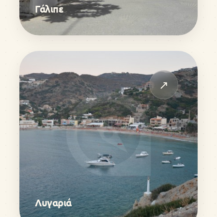
Γάλιπε
↗
Λυγαριά