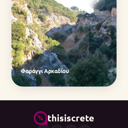
↗
Φαράγγι Αρκαδίου
thisiscrete