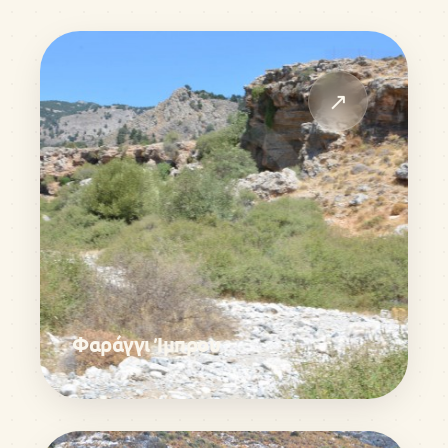
↗
Φαράγγι Ίμπρου