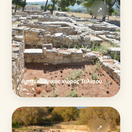
↗
Αρχαιολογικός χώρος Τυλίσου
↗