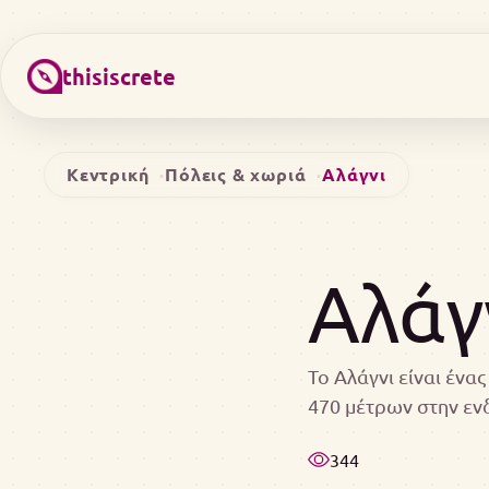
thisiscrete
Κεντρική
Πόλεις & χωριά
Αλάγνι
Αλάγ
Το Αλάγνι είναι ένα
470 μέτρων στην ε
344