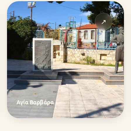
↗
Αγία Βαρβάρα