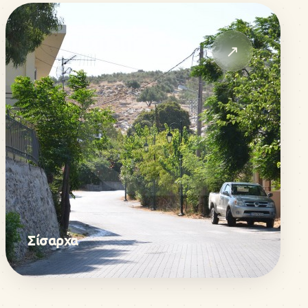
↗
Σίσαρχα