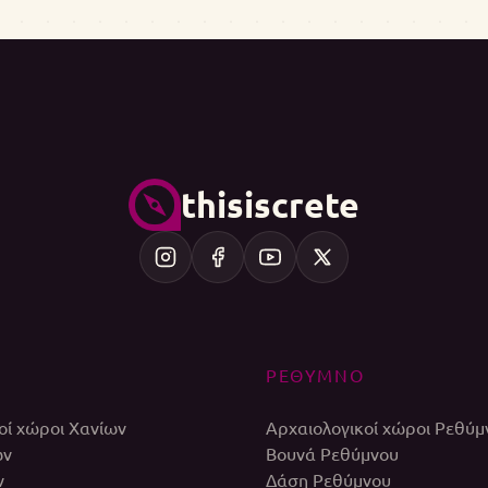
thisiscrete
ΡΕΘΥΜΝΟ
οί χώροι Χανίων
Αρχαιολογικοί χώροι Ρεθύμ
ων
Βουνά Ρεθύμνου
ν
Δάση Ρεθύμνου