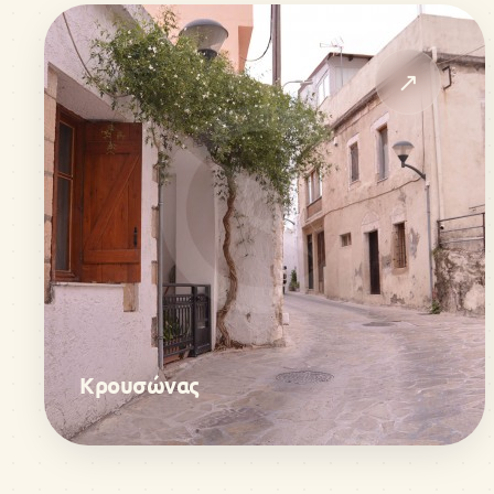
↗
Κρουσώνας