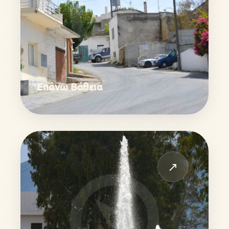
Επάνω Βάθεια
↗