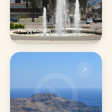
Γεωργιούπολη
↗