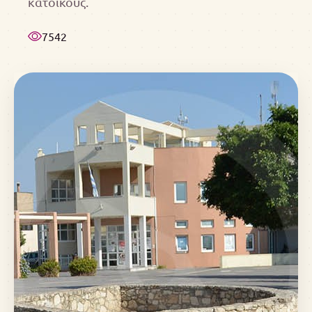
κατοίκους.
7542