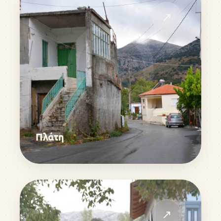
↗
Πλάτη
↗