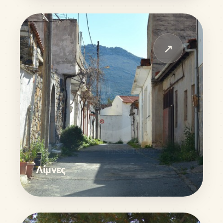
↗
Λίμνες