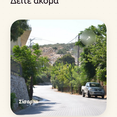
Δείτε ακόμα
↗
Σίσαρχα