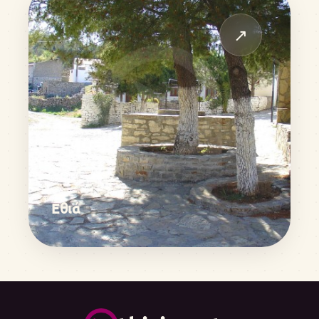
↗
Εθιά