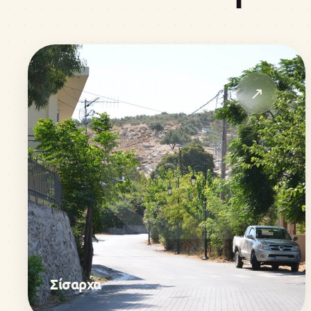
↗
Σίσαρχα