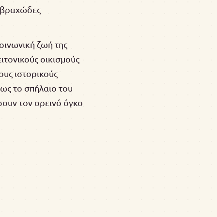
ο βραχώδες
κοινωνική ζωή της
ειτονικούς οικισμούς
ους ιστορικούς
πως το σπήλαιο του
σουν τον ορεινό όγκο