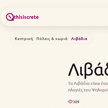
thisiscrete
Κεντρική
Πόλεις & χωριά
Λιβάδια
Λιβά
Τα Λιβάδια είναι έν
πλαγιές του Ψηλορεί
309