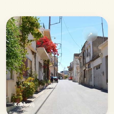
↗
Καλλονή