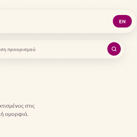
EN
χτισμένος στις
κή ομορφιά.