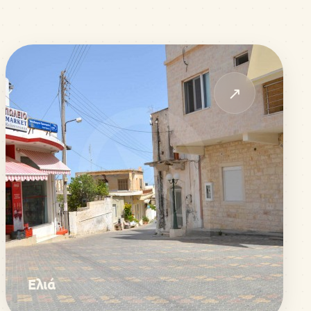
↗
Ελιά