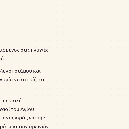
τισμένος στις πλαγιές
ιά.
υ Μυλοποτάμου και
νομία να στηρίζεται
η περιοχή,
ναοί του Αγίου
ία αναφοράς για την
πρότυπα των ορεινών