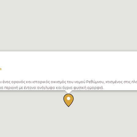
α
αι ένας ορεινός και ιστορικός οικισμός του νομού Ρεθύμνου, χτισμένος στις πλ
ια περιοχή με έντονο ανάγλυφο και άγρια φυσική ομορφιά.