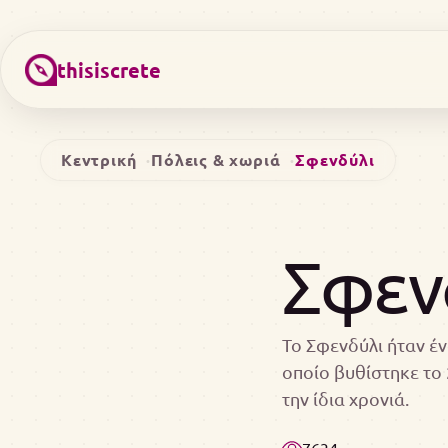
thisiscrete
Κεντρική
Πόλεις & χωριά
Σφενδύλι
Σφεν
Το Σφενδύλι ήταν έ
οποίο βυθίστηκε το
την ίδια χρονιά.