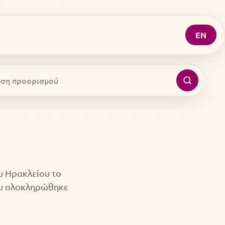
EN
υ Ηρακλείου το
ου ολοκληρώθηκε