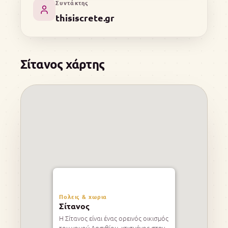
Συντάκτης
thisiscrete.gr
Σίτανος χάρτης
Πολεις & χωρια
Σίτανος
Η Σίτανος είναι ένας ορεινός οικισμός
του νομού Λασιθίου, χτισμένος στην