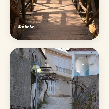
Φόδελε
↗