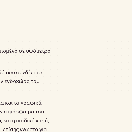
χτισμένο σε υψόμετρο
δό που συνδέει το
ην ενδοχώρα του
τια και τα γραφικά
ην ατμόσφαιρα του
 και η παιδική χαρά,
ι επίσης γνωστό για