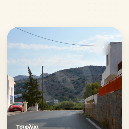
↗
Τσιφλίκι