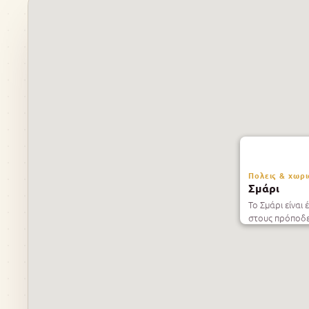
Πολεις & χωρι
Σμάρι
Το Σμάρι είναι
στους πρόποδε