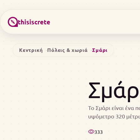
thisiscrete
Κεντρική
Πόλεις & χωριά
Σμάρι
Σμάρ
Το Σμάρι είναι ένα 
υψόμετρο 320 μέτρ
333