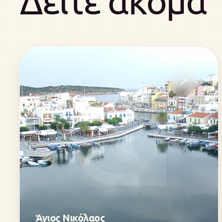
Δείτε ακόμα
↗
Άγιος Νικόλαος