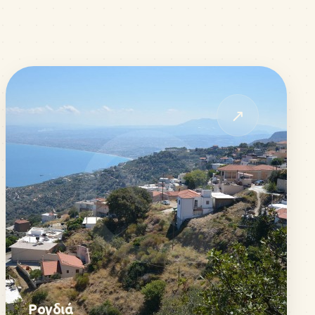
↗
Ρογδιά