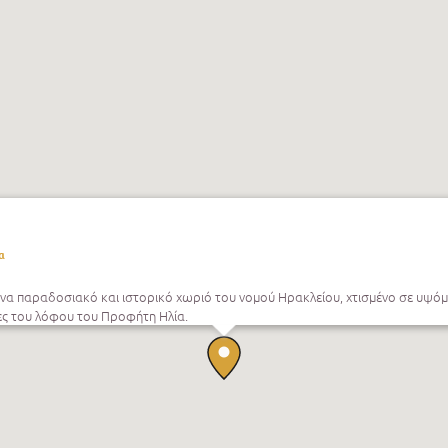
α
 ένα παραδοσιακό και ιστορικό χωριό του νομού Ηρακλείου, χτισμένο σε υψό
ς του λόφου του Προφήτη Ηλία.