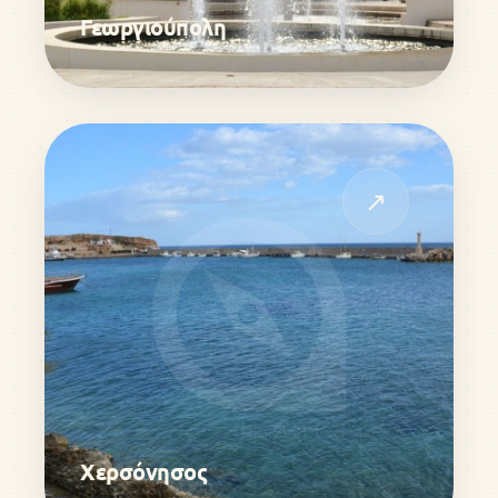
Γεωργιούπολη
↗
Χερσόνησος