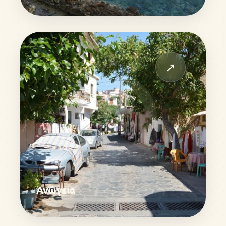
↗
Ανώγεια