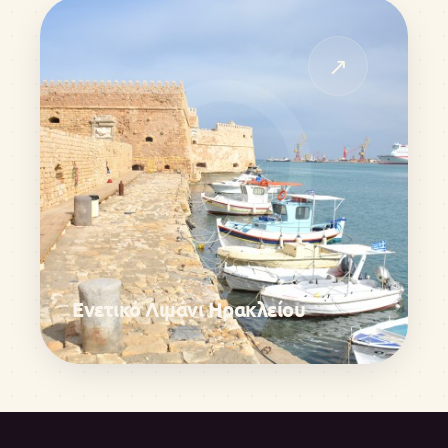
↗
Ενετικό Λιμάνι Ηρακλείου