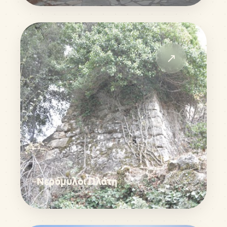
↗
Νερόμυλοι Πλάτη