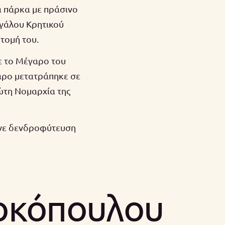
α πάρκα με πράσινο
εγάλου Κρητικού
τομή του.
ε το Μέγαρο του
γαρο μετατράπηκε σε
ώτη Νομαρχία της
ινε δενδροφύτευση
οκόπουλου