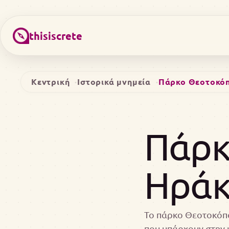
thisiscrete
Κεντρική
Ιστορικά μνημεία
Πάρκο Θεοτοκό
Πάρκ
Ηράκ
Το πάρκο Θεοτοκόπο
που υπάρχουν στην 