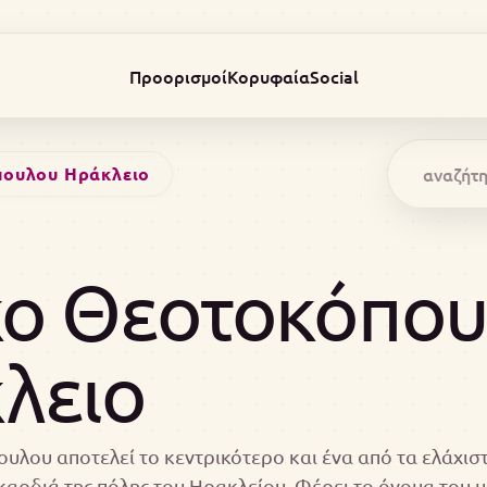
Προορισμοί
Κορυφαία
Social
πουλου Ηράκλειο
ο Θεοτοκόπου
λειο
υλου αποτελεί το κεντρικότερο και ένα από τα ελάχισ
καρδιά της πόλης του Ηρακλείου. Φέρει το όνομα του 