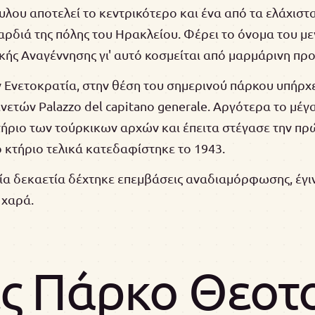
λου αποτελεί το κεντρικότερο και ένα από τα ελάχιστ
αρδιά της πόλης του Ηρακλείου. Φέρει το όνομα του μ
ής Αναγέννησης γι' αυτό κοσμείται από μαρμάρινη προ
ν Ενετοκρατία, στην θέση του σημερινού πάρκου υπήρχ
νετών Palazzo del capitano generale. Αργότερα το μέ
τήριο των τούρκικων αρχών και έπειτα στέγασε την πρ
Το κτήριο τελικά κατεδαφίστηκε το 1943.
αία δεκαετία δέχτηκε επεμβάσεις αναδιαμόρφωσης, έγ
 χαρά.
ς Πάρκο Θεοτ