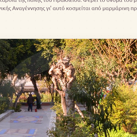
ικής Αναγέννησης γι' αυτό κοσμείται από μαρμάρινη πρ