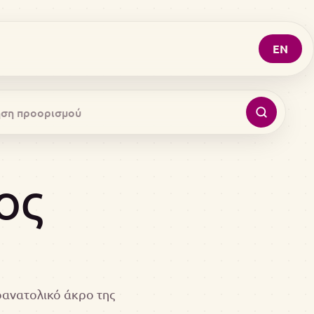
EN
ος
οανατολικό άκρο της