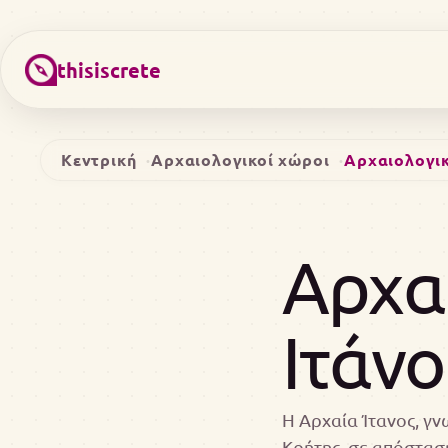
thisiscrete
Κεντρική
Αρχαιολογικοί χώροι
Αρχαιολογικ
Αρχα
Ιτάν
Η Αρχαία Ίτανος, γ
Κρήτης, σε απόστασ