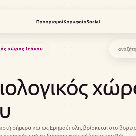
Προορισμοί
Κορυφαία
Social
ός χώρος Ιτάνου
ιολογικός χώρ
ου
νωστή σήμερα και ως Ερημούπολη, βρίσκεται στο βορει
η αναπνοής από το διάσημο φοινικόδασος του Βάι.