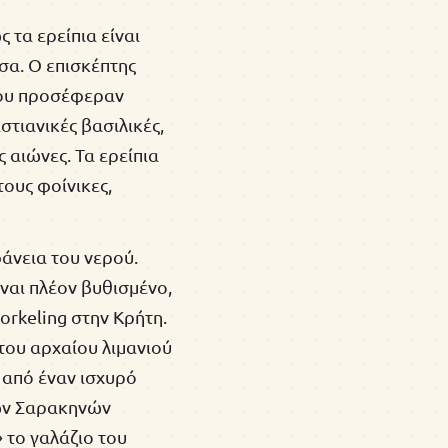
 τα ερείπια είναι
σα. Ο επισκέπτης
 που προσέφεραν
στιανικές βασιλικές,
 αιώνες. Τα ερείπια
τους φοίνικες,
φάνεια του νερού.
ναι πλέον βυθισμένο,
orkeling στην Κρήτη.
 του αρχαίου λιμανιού
 από έναν ισχυρό
μών Σαρακηνών
 το γαλάζιο του