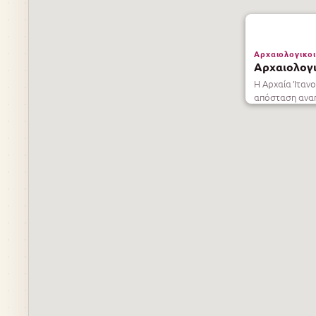
Αρχαιολογικοι
Αρχαιολογι
Η Αρχαία Ίτανο
απόσταση αναπ