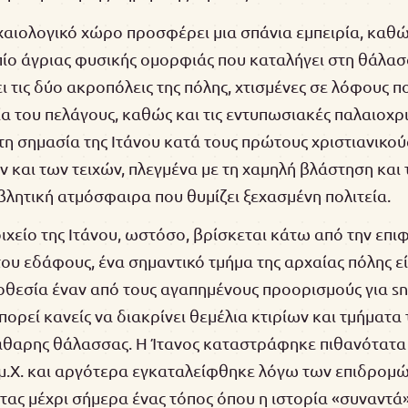
αιολογικό χώρο προσφέρει μια σπάνια εμπειρία, καθώς
πίο άγριας φυσικής ομορφιάς που καταλήγει στη θάλασ
ι τις δύο ακροπόλεις της πόλης, χτισμένες σε λόφους
α του πελάγους, καθώς και τις εντυπωσιακές παλαιοχρι
τη σημασία της Ιτάνου κατά τους πρώτους χριστιανικούς
 και των τειχών, πλεγμένα με τη χαμηλή βλάστηση και 
λητική ατμόσφαιρα που θυμίζει ξεχασμένη πολιτεία.
οιχείο της Ιτάνου, ωστόσο, βρίσκεται κάτω από την επι
ου εδάφους, ένα σημαντικό τμήμα της αρχαίας πόλης εί
θεσία έναν από τους αγαπημένους προορισμούς για sn
πορεί κανείς να διακρίνει θεμέλια κτιρίων και τμήματα
άθαρης θάλασσας. Η Ίτανος καταστράφηκε πιθανότατα
 μ.Χ. και αργότερα εγκαταλείφθηκε λόγω των επιδρο
ας μέχρι σήμερα ένας τόπος όπου η ιστορία «συναντά»